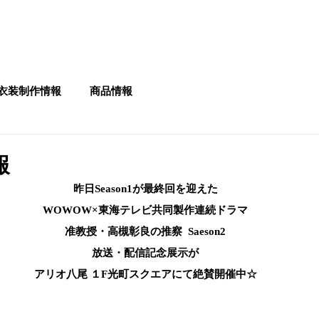
フルオーダー
お問い合わせ
Q&A
お直し
店舗一覧
NEWS
衣装制作情報
商品情報
報
昨日Season1が最終回を迎えた
WOWOW×東海テレビ共同製作連続ドラマ
准教授・高槻彰良の推察  Saeson2
放送・配信記念展示が
アリオ八尾 １F光町スクエアにて絶賛開催中☆