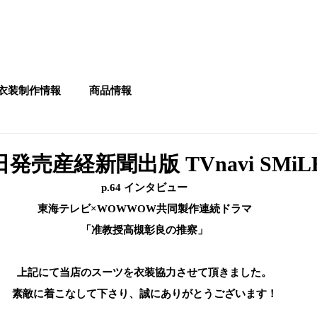
フルオーダー
お問い合わせ
Q&A
お直し
店舗一覧
NEWS
衣装制作情報
商品情報
日発売産経新聞出版 TVnavi SMiLE 
p.64 インタビュー
東海テレビ×WOWWOW共同製作連続ドラマ
「准教授高槻彰良の推察」
上記にて当店のスーツを衣装協力させて頂きました。
素敵に着こなして下さり、誠にありがとうございます！