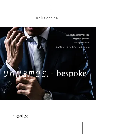
onlineshop
Making as many people
happy as possible
through clothes.
服を通じて一人でも多くの人を幸せにする
*
会社名