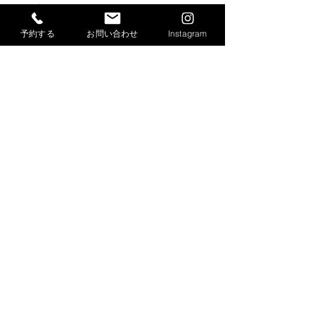
*
詳細
予約する
お問い合わせ
Instagram
個人情報の取得・利用・提
供等についてに同意する
送信
Copyright®2021 unnames. Co.,Ltd. All Rights Reserved.