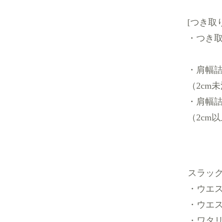
[つき取り
・つき
・肩幅詰
（2cm
・肩幅詰
（2cm
スラッ
・ウエス
・ウエス
・ワタリ