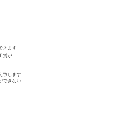
できます
工賃が
え致します
ができない