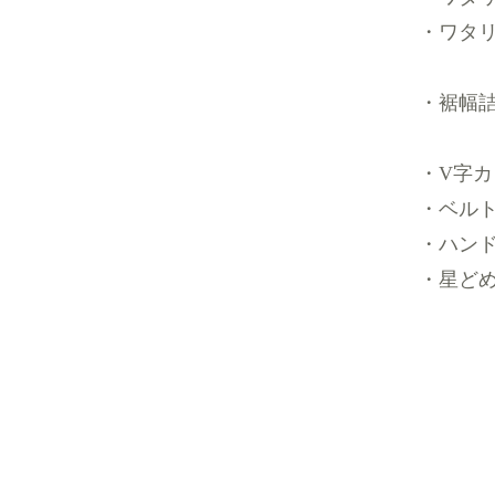
・ワタリ
・裾幅詰
・V字
・ベル
・ハン
・星ど