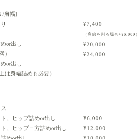
/肩幅]
取り
¥7,400
（肩
線を割る場合+¥6,000
めor出し
¥20,000
未満）
¥24,000
めor出し
以上は身幅詰めも必要）
クス
ト、ヒップ詰めor出し
¥6,000
ト、ヒップ三方詰めor出し
¥12,000
詰めor出し
¥10,000