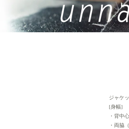
ジャケ
[身幅]
・背中心
・両脇（