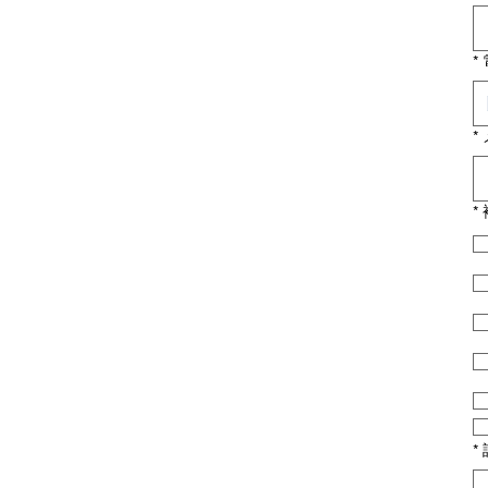
*
*
*
*