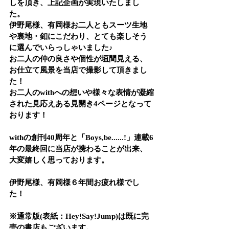
しを頂き、上記企画が実現いたしまし
た。
伊野尾様、有岡様お二人ともスーツ生地
や裏地・釦にこだわり、とても楽しそう
に選んでいらっしゃいました♪
お二人の仲の良さや個性が垣間見える、
お仕立て風景を当店で撮影して頂きまし
た！
お二人のwithへの想いや様々な表情が凝縮
された見応えある見開き4ページとなって
おります！
withの創刊40周年と「Boys,be......!」連載6
年の最終回に当店が携わることが出来、
大変嬉しく思っております。
⁡伊野尾様、有岡様６年間お疲れ様でし
た！
※通常版(表紙：Hey!Say!Jump)は既に完
売の書店もございます。